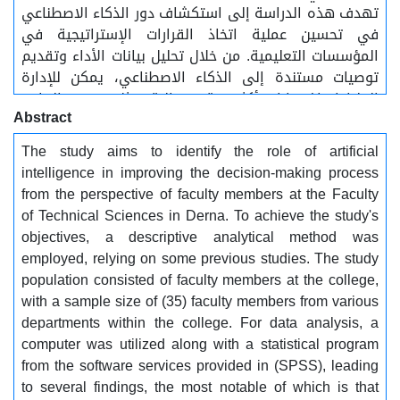
تهدف هذه الدراسة إلى استكشاف دور الذكاء الاصطناعي
في تحسين عملية اتخاذ القرارات الإستراتيجية في
المؤسسات التعليمية. من خلال تحليل بيانات الأداء وتقديم
توصيات مستندة إلى الذكاء الاصطناعي، يمكن للإدارة
العليا اتخاذ قرارات أكثر دقة وفعالية، مثل توسيع البرامج
Abstract
الأكاديمية أو تحسين الكفاءة التشغيلية، بالإضافة إلى
ذلك قدمت الدراسة مجموعة من التوصيات التي يُؤمل
The study aims to identify the role of artificial
اتباعها في المؤسسة.................... الكلمات المفتاحية:....
intelligence in improving the decision-making process
الذكاء الاصطناعي، عملية اتخاذ القرار، أعضاء هيئة
from the perspective of faculty members at the Faculty
التدريس.
of Technical Sciences in Derna. To achieve the study's
objectives, a descriptive analytical method was
employed, relying on some previous studies. The study
population consisted of faculty members at the college,
with a sample size of (35) faculty members from various
departments within the college. For data analysis, a
computer was utilized along with a statistical program
from the software services provided in (SPSS), leading
to several findings, the most notable of which is that