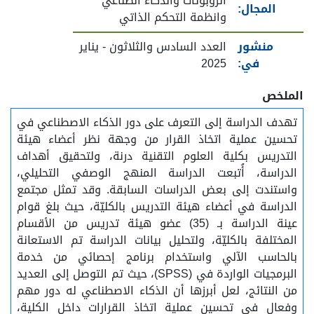
الروبوتات والذكاء الصناعي
المجال:
وانظمة التحكم الذاتي
منشور
العدد السادس والثلاثون - يناير
في:
2025
الملخص
تهدف الدراسة إلى التعرف على دور الذكاء الاصطناعي في
تحسين عملية اتخاذ القرار من وجهة نظر أعضاء هيئة
التدريس بكلية العلوم التقنية درنة، ولتحقيق أهداف
الدراسة، أُتبعت الدراسة المنهج الوصفي التحليلي،
واستندت إلى بعض الدراسات السابقة. وقد تمثل مجتمع
الدراسة في أعضاء هيئة التدريس بالكليّة، حيث بلغ قوام
عينة الدراسة بـ (35) عضو هيئة تدريس من الأقسام
المختلفة بالكليّة، ولتحليل بيانات الدراسة تم الاستعانة
بالحاسب الآلي واستخدام برنامج إحصائي من خدمة
البرمجيات الواردة في (SPSS)، حيث تم التوصل إلى العديد
من النتائج، لعل أبرزها أن الذكاء الاصطناعي له دور مهم
وفعال في تحسين عملية اتخاذ القرارات داخل الكلية،