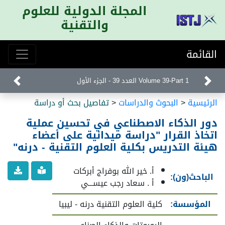
المجلة الدولية للعلوم
والتقنية
القائمة
Volume 39-Part 1 العدد 39 - الجزء الأول
الرئيسية
<
البحوث والدراسات
<
تفاصيل بحث أو دراسة
دور الذكاء الاصطناعي في تحسين عملية
اتخاذ القرار "دراسة ميدانية على أعضاء
هيئة التدريس بكلية العلوم التقنية - درنه"
أ. خير الله بوفراج أبركات
الباحث(ون):
أ . سعاد رجب عيســـي
المؤسسة:
كلية العلوم التقنية درنه - ليبيا