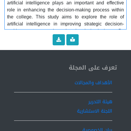
artificial intelligence plays an important and effective
role in enhancing the decision-making process within
the college. This study aims to explore the role of
artificial intelligence in improving strategic decision-
making processes in educational institutions. By
analyzing performance data and providing
recommendations based on artificial intelligence, senior
management can make more accurate and effective
decisions, such as expanding academic programs or
ISSN 2519-9854
improving operational efficiency. Additionally, the study
تعرف على المجلة
presented a set of recommendations that are hoped to
be followed within the institution............ Key words:.....
الأهداف والمجالات
Artificial Intelligence, Decision-Making Process, The
employees, faculty members.
هيئة التحرير
اللجنة الاستشارية
بيان الخصوصية