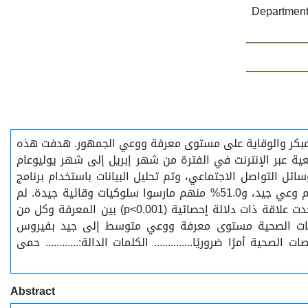
Department
ة. يعتمد الكشف المبكر والوقاية على مستوى معرفة ووعي الجمهور. هدفت هذه
ة عبر الإنترنت في الفترة من شهر إبريل إلى شهر يوليوعام
سائل التواصل الاجتماعي، وتم تحليل البيانات باستخدام برنامج
الحزم الإحصائية للعلوم الإجتماعية (SPSS 30). النتائج: من بين 204 مشاركًا، كان لدى 53.9% منهم معرفة جيدة، و36.3% منهم وعي جيد، و51.0% منهم مارسوا سلوكيات وقائية جيدة. لم
تُظهر النتائج أي علاقة ذات دلالة إحصائية بين المعرفة وكل من الجنس أو العمر أو العِرق أو المستوى التعليمي. ومع ذلك، وُجدت علاقة ذات دلالة إحصائية (p<0.001) بين المعرفة وكل من
خصصات الصحية مستوى معرفة ووعي متوسط إلى جيد بفيروس
مرًا ضروريًا.............. الكلمات الدالة:............ حمى
Abstract