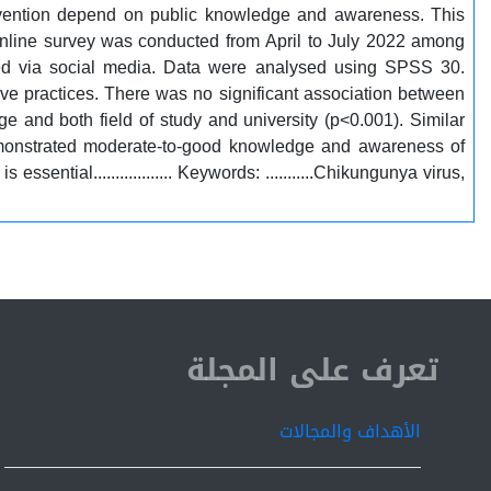
evention depend on public knowledge and awareness. This
line survey was conducted from April to July 2022 among
buted via social media. Data were analysed using SPSS 30.
 practices. There was no significant association between
 and both field of study and university (p<0.001). Similar
monstrated moderate-to-good knowledge and awareness of
ntial.................. Keywords: ...........Chikungunya virus,
ISSN 2519-9854
تعرف على المجلة
الأهداف والمجالات