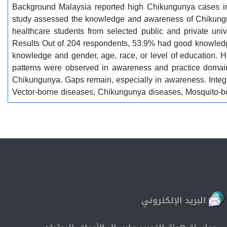
Background Malaysia reported high Chikungunya cases in
study assessed the knowledge and awareness of Chikungu
healthcare students from selected public and private uni
Results Out of 204 respondents, 53.9% had good knowledg
knowledge and gender, age, race, or level of education. H
patterns were observed in awareness and practice doma
Chikungunya. Gaps remain, especially in awareness. Integrating
Vector-borne diseases, Chikungunya diseases, Mosquito-b
البريد الإلكتروني