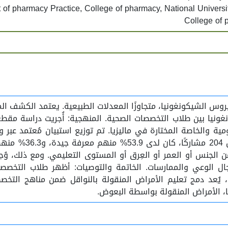
 of pharmacy Practice, College of pharmacy, National Univers
College of 
 2021 عددًا مرتفعًا من حالات فيروس الشيكونغونيا، متجاوزًا المعدلات الطبيعي
نيا بين طلاب التخصصات الصحية. المنهجية: أُجريت دراسة مقطعي
مية والخاصة المختارة في ماليزيا. تم توزيع استبيان مُعتمد عبر و
ال الوعي والممارسات. الخاتمة والتوصيات: أظهر طلاب الت
دمج تعليم الأمراض المنقولة بالنواقل ضمن مناهج التخصصات الصحية أ
، الأمراض المنقولة بواسطة البعوض.