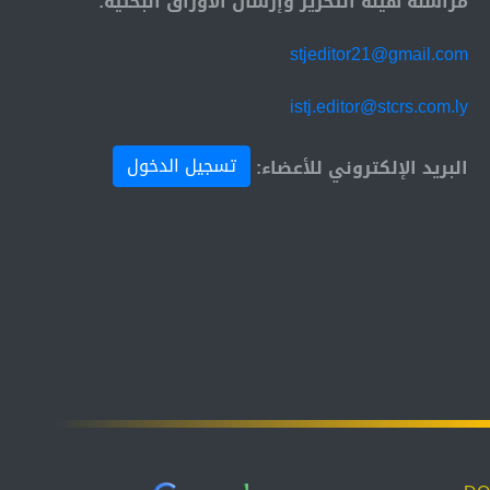
مراسلة هيئة التحرير وإرسال الأوراق البحثية:
stjeditor21@gmail.com
istj.editor@stcrs.com.ly
تسجيل الدخول
البريد الإلكتروني للأعضاء: