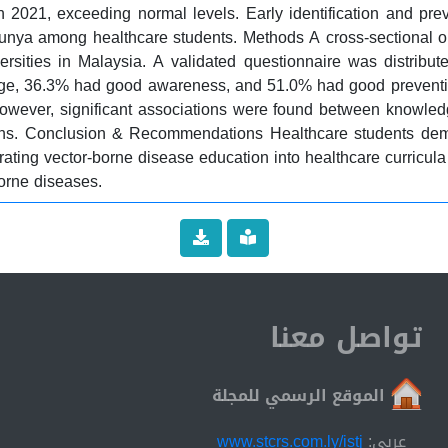
 2021, exceeding normal levels. Early identification and pr
nya among healthcare students. Methods A cross-sectional on
versities in Malaysia. A validated questionnaire was distri
e, 36.3% had good awareness, and 51.0% had good preventive
owever, significant associations were found between knowledge
ins. Conclusion & Recommendations Healthcare students de
 vector-borne disease education into healthcare curricula is esse
orne diseases.
تواصل معنا
الموقع الرسمي للمجلة
عربي:
www.stcrs.com.ly/istj