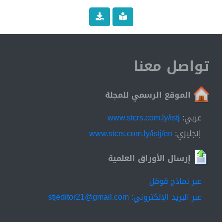
تواصل معنا
الموقع الرسمي للمجلة
عربي:
www.stcrs.com.ly/istj
إنجليزي:
www.stcrs.com.ly/istj/en
إرسال الأوراق العلمية
عبر نماذج قوقل
عبر البريد الإلكتروني: stjeditor21@gmail.com