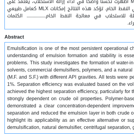
القائمة على البوليمرات، فقد أظهرت كفاءة محدودة، خاصة للنفط الخام الثقيل (S.F.). والجدير بالذكر أن المادة الطبيعية MLX أظهرت تحسنًا واضحًا في أداء إزالة الاستحلاب، يعتمد على
التركيز. فقد أدى رفع تركيز MLX إلى 0.5% و1% إلى تحسين فصل الماء بشكل ملحوظ وتقليل طبقة المستحلب في كلتا عينتي النفط الخام. تؤكد هذه النتائج إمكانات MLX كعامل طبيعي
استحلاب في معالجة النفط الخام................ الكلمات
اء.
Abstract
Emulsification is one of the most persistent operational c
understanding of emulsion formation and stability is essen
problems. This study investigates the formation of water-in
solvents, commercial demulsifiers, polymers, and a natural
(M.F. and S.F.) with different API gravities. All tests wer
1%. Separation efficiency was evaluated based on the volu
achieved the highest separation efficiency, particularly fo
strongly dependent on crude oil properties. Polymer-based
demonstrated a clear concentration-dependent improvem
separation and reduced the emulsion layer in both crude o
highlight its applicability as an effective alternative or sup
demulsification, natural demulsifier, centrifugal separation,