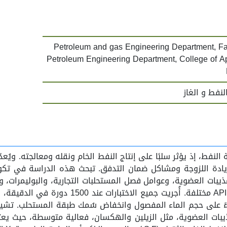
Petroleum and gas Engineering Department, Fac
Petroleum Engineering Department, College of Ap
نفط و الغاز
ة النفط، إذ يؤثر سلبًا على إنتاج النفط الخام ونقله ومعالجته. ويُ
 وزيادة اللزوجة ومشاكل ضمان التدفق. تبحث هذه الدراسة في تك
 تقييم كفاءة الفصل بناءً على حجم الماء المفصول وانخفاض سُمك طبقة المستح
 للنفط الخام الخفيف (M.F.). أظهرت المذيبات العضوية، مثل الزيلين والهكسان، فعال