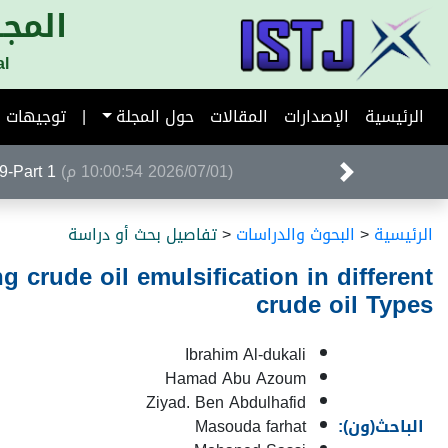
المجل
al
الرئيسية
الإصدارات
المقالات
حول المجلة
|
توجيهات ا
(2026/07/01 10:00:54 م)
Volume 39-Part 1 ا
الرئيسية
<
البحوث والدراسات
<
تفاصيل بحث أو دراسة
 crude oil emulsification in different
crude oil Types
Ibrahim Al-dukali
Hamad Abu Azoum
Ziyad. Ben Abdulhafid
الباحث(ون):
Masouda farhat