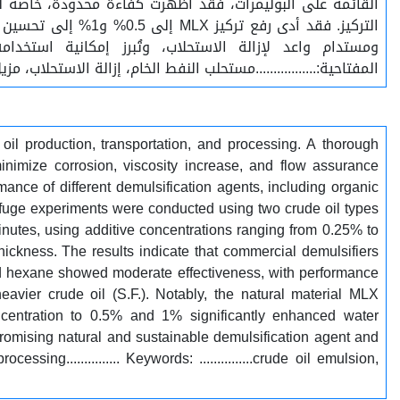
ومستدام واعد لإزالة الاستحلاب، وتُبرز إمكانية استخدامه
المفتاحية:.................مستحلب النفط الخام، إزالة الاستحلاب،
 oil production, transportation, and processing. A thorough
 minimize corrosion, viscosity increase, and flow assurance
mance of different demulsification agents, including organic
rifuge experiments were conducted using two crude oil types
minutes, using additive concentrations ranging from 0.25% to
ickness. The results indicate that commercial demulsifiers
e and hexane showed moderate effectiveness, with performance
eavier crude oil (S.F.). Notably, the natural material MLX
centration to 0.5% and 1% significantly enhanced water
romising natural and sustainable demulsification agent and
ing............... Keywords: ...............crude oil emulsion,