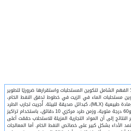
عدّ الفهم الشامل لتكوين المستحلبات واستقرارها ضروريًا لتطوير
وين مستحلبات الماء في الزيت في خطوط تدفق النفط الخام،
وتقيّم أداء عوامل فصل المستحلبات المختلفة، بما في ذلك المذيبات العضوية، وعوامل فصل المستحلبات التجارية، والبوليمرات، ومادة طبيعية (MLX)، كبدائل صديقة للبيئة. أُجريت تجارب الطرد
المركزي باستخدام نوعين من النفط الخام (M.F. وS.F.) بدرجات API مختلفة. أُجريت جميع الاختبارات عند 1500 دورة في الدقيقة، و60 درجة مئوية، وزمن طرد مركزي 10 دقائق، باستخدام تراكيز
لب. تشير النتائج إلى أن المواد التجارية المزيلة للاستحلاب حققت أعلى
ية متوسطة، حيث يعتمد الأداء بشكل كبير على خصائص النفط الخام. أما المعالجات