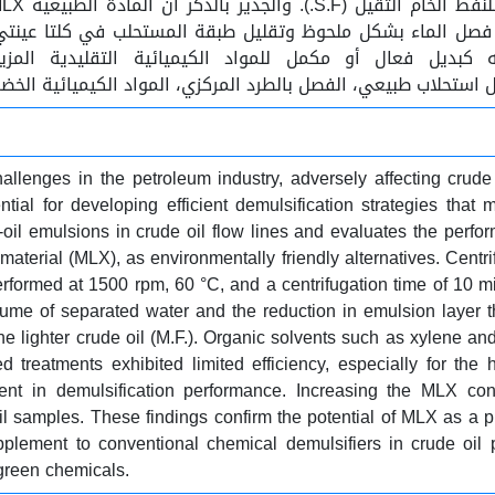
 كبديل فعال أو مكمل للمواد الكيميائية التقليدية المزيلة لل
 مزيل استحلاب طبيعي، الفصل بالطرد المركزي، المواد الكيميائية الخضر
hallenges in the petroleum industry, adversely affecting crude
tial for developing efficient demulsification strategies that
-oil emulsions in crude oil flow lines and evaluates the perfor
 material (MLX), as environmentally friendly alternatives. Cent
e performed at 1500 rpm, 60 °C, and a centrifugation time of 10 
me of separated water and the reduction in emulsion layer th
r the lighter crude oil (M.F.). Organic solvents such as xylen
 treatments exhibited limited efficiency, especially for the h
ent in demulsification performance. Increasing the MLX con
il samples. These findings confirm the potential of MLX as a p
plement to conventional chemical demulsifiers in crude oil process
 green chemicals.