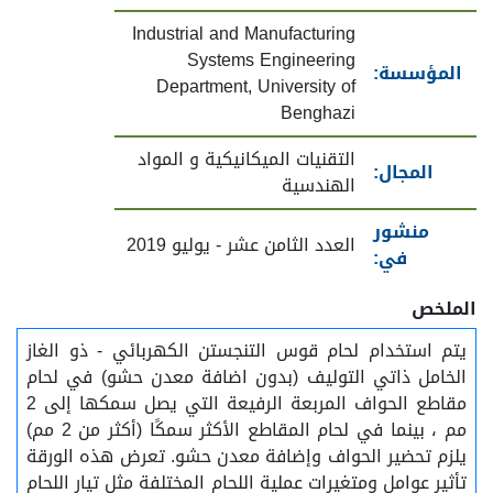
Industrial and Manufacturing
Systems Engineering
المؤسسة:
Department, University of
Benghazi
التقنيات الميكانيكية و المواد
المجال:
الهندسية
منشور
العدد الثامن عشر - يوليو 2019
في:
الملخص
يتم استخدام لحام قوس التنجستن الكهربائي - ذو الغاز
الخامل ذاتي التوليف (بدون اضافة معدن حشو) في لحام
مقاطع الحواف المربعة الرفيعة التي يصل سمكها إلى 2
مم ، بينما في لحام المقاطع الأكثر سمكًا (أكثر من 2 مم)
يلزم تحضير الحواف وإضافة معدن حشو. تعرض هذه الورقة
تأثير عوامل ومتغيرات عملية اللحام المختلفة مثل تيار اللحام