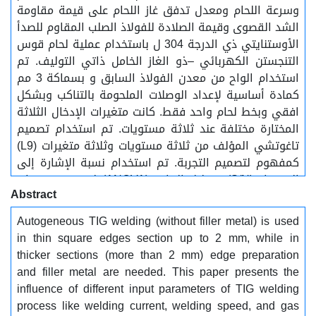
وسرعة اللحام ومعدل تدفق غاز اللحام على قيمة مقاومة
الشد القصوى وقيمة الصلادة للفولاذ الصلب المقاوم للصدأ
الأوستنايتي ذي الدرجة 304 ل باستخدام عملية لحام قوس
التنجستن الكهربائي –ذو الغاز الخامل ذاتي التوليف. تم
استخدام الواح من معدن الفولاذ السابق و بسماكة 3 مم
كمادة أساسية لإعداد الوصلات الملحومة بالتناكب وبشكل
افقي وبخط لحام واحد فقط. كانت متغيرات الإدخال الثلاثة
المختارة مختلفة عند ثلاثة مستويات. تم استخدام تصميم
تاغوتشي المؤلف من ثلاثة مستويات وثلاثة متغيرات (L9)
كمفهوم لتصميم التجربة. تم استخدام نسبة الإشارة إلى
الضوضاء (S/N) وتحليل التباين (ANOVA) لتحديد مستويات
Abstract
مدى تأثير وأهمية متغيرات الإدخال. من خلال النتائج تبين
ان سرعة اللحام لها اقوى تأثير على خصائص الوصلات
Autogeneous TIG welding (without filler metal) is used
الملحومة. يمكن استخدام عملية لحام قوس التنجستن
in thin square edges section up to 2 mm, while in
الكهربائي –ذو الغاز الخامل ذاتي التوليف مع الواح الفولاذ
thicker sections (more than 2 mm) edge preparation
المقاوم للصدأ الأوستانيتي بسماكة 3 ملم دون أي إعداد
and filler metal are needed. This paper presents the
للحافة أو إضافة معدن حشو عند استخدام غاز الأرجون كغاز
influence of different input parameters of TIG welding
للحماية.
process like welding current, welding speed, and gas