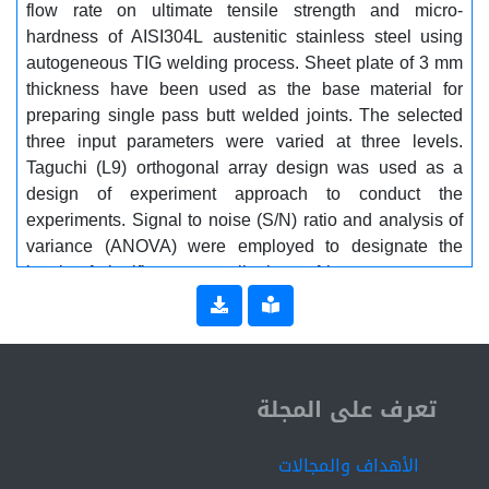
flow rate on ultimate tensile strength and micro-
hardness of AISI304L austenitic stainless steel using
autogeneous TIG welding process. Sheet plate of 3 mm
thickness have been used as the base material for
preparing single pass butt welded joints. The selected
three input parameters were varied at three levels.
Taguchi (L9) orthogonal array design was used as a
design of experiment approach to conduct the
experiments. Signal to noise (S/N) ratio and analysis of
variance (ANOVA) were employed to designate the
levels of significance contributions of input parameters.
Welding speed has stronger effect on the output
characteristics of welded joints. Autogeneous TIG
welding process has validation in sheet plates of
austenitic stainless steel with thickness 3 mm without
ISSN 2519-9854
any edge preparation or filler metal addition when
تعرف على المجلة
using argon as shielding gas
الأهداف والمجالات