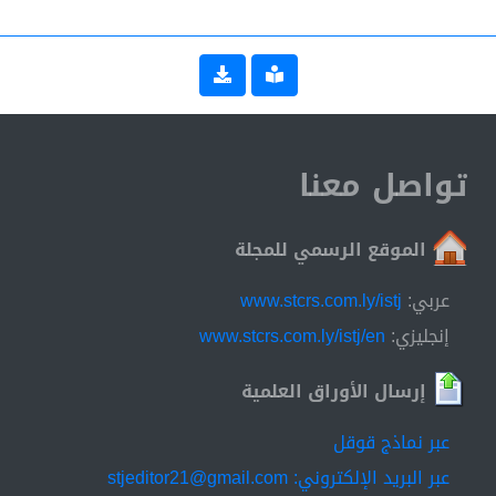
تواصل معنا
الموقع الرسمي للمجلة
عربي:
www.stcrs.com.ly/istj
إنجليزي:
www.stcrs.com.ly/istj/en
إرسال الأوراق العلمية
عبر نماذج قوقل
عبر البريد الإلكتروني: stjeditor21@gmail.com