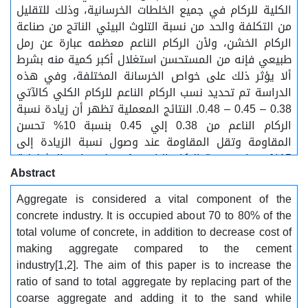
الكلية للركام في جميع الخلطات الخرسانية، وذلك للتقليل
من التكلفة والحد من نسبة التلوث البيئي الناتج من صناعة
الركام الخشن، ولأن الركام الناعم معظمه عبارة عن رمل
طبيعي فإنه من المستحسن استغلال أكبر كمية منه بشرط
ألا يؤثر ذلك على خواص الخرسانة المختلفة، وفي هذه
الدراسة تم تحديد نسب الركام الناعم للركام الكلي كالآتي
0.38 – 0.45 – 0.48. النتائج المعملية تظهر أن زيادة نسبة
الركام الناعم من 0.38 إلي 0.45 بنسبة 10% تحسن
المقاومة وتقل المقاومة عند وصول نسبة الزيادة إلى
15%. وزيادة نسبة الركام الناعم تؤدي لانخفاض التشغيلية
Abstract
للخرسانة.
Aggregate is considered a vital component of the
concrete industry. It is occupied about 70 to 80% of the
total volume of concrete, in addition to decrease cost of
making aggregate compared to the cement
industry[1,2]. The aim of this paper is to increase the
ratio of sand to total aggregate by replacing part of the
coarse aggregate and adding it to the sand while