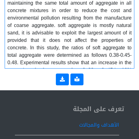
maintaining the same total amount of aggregate in all
concrete mixtures in order to reduce the cost and
environmental pollution resulting from the manufacture
of coarse aggregate. soft aggregate is mostly natural
sand, it is advisable to exploit the largest amount of it
provided that it does not affect the properties of
concrete. In this study, the ratios of soft aggregate to
total aggregate were determined as follows 0.38-0.45-
0.48. Experimental results show that an increase in the
proportion of soft aggregate from 0. 38 to 0. 45 by 10%
can lead to improvement of concrete strength. This
improvement can be reduced at the level of increase to
15%. Increased soft aggregate leads to a decrease in
the concrete workability. Key words: High strength
ISSN 2519-9854
concrete, Workability, sand aggregate ratio, water
تعرف على المجلة
cement ratio, surface area.
الأهداف والمجالات