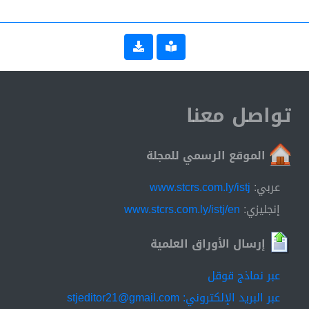
تواصل معنا
الموقع الرسمي للمجلة
عربي:
www.stcrs.com.ly/istj
إنجليزي:
www.stcrs.com.ly/istj/en
إرسال الأوراق العلمية
عبر نماذج قوقل
عبر البريد الإلكتروني: stjeditor21@gmail.com