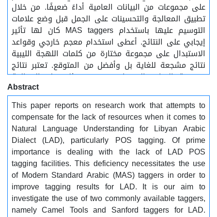
على مجموعات من البيانات العامية أداءً ضعيفًا. من خلال
تطبيق المعالجة والتحسينات على الجمل قبل وضع علامات
التوسيم عليها باستخدام MAS taggers كان لها تأثير
إيجابي على النتائج. أعطى استخدام معجم خارجي وقواعد
الاستبدال على مجموعة مختارة من كلمات اللهجة الليبية
نتائج مشجعة للغاية بل وأفضل من المتوقع. تعتبر نتائج
مجموعة التجارب التي اجريت حتى بمثل هذه المعالجة
Abstract
البدائية التي تستند إلى معجم ضحل للغاية مشجعة للغاية
مع التحسن العام الذي يزيد عن 30٪ (37.43 / 26.37، بأدوات
This paper reports on research work that attempts to
كمل و ستانفورد على التوالي). إن العمل المستقبلي الذي
compensate for the lack of resources when it comes to
يأخذ في الاعتبار تحسينات مفابلة للتحديات المتعلقة
Natural Language Understanding for Libyan Arabic
بالاختلافات المعجمية والصرفية وعمليات إلغاء الغموض
Dialect (LAD), particularly POS tagging. Of prime
يضمن تحقيق نتائج أفضل بكثير.
importance is dealing with the lack of LAD POS
tagging facilities. This deficiency necessitates the use
of Modern Standard Arabic (MAS) taggers in order to
improve tagging results for LAD. It is our aim to
investigate the use of two commonly available taggers,
namely Camel Tools and Sanford taggers for LAD.