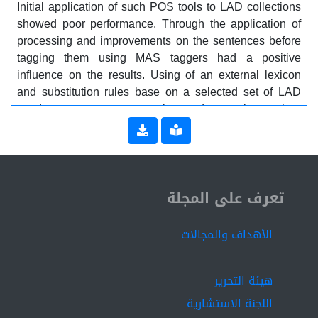
Initial application of such POS tools to LAD collections
showed poor performance. Through the application of
processing and improvements on the sentences before
tagging them using MAS taggers had a positive
influence on the results. Using of an external lexicon
and substitution rules base on a selected set of LAD
words gave very encouraging and even better than
expected. The pilot set of experiments, even with such
primitive processing based on very shallow lexicon are
very encouraging with overall improvement above 30%
(37.43/26.37, for camel tagger and Stanford tagger
ISSN 2519-9854
respectively). Future work taking into account
تعرف على المجلة
improvements on many LAD challenges relating to
lexical, morphological variations and sense
الأهداف والمجالات
disambiguation are guaranteed to bring about much
better results.
هيئة التحرير
اللجنة الاستشارية