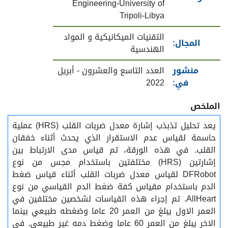
Engineering-University of
Tripoli-Libya
التقنيات الميكانيكية و المواد
المجال:
الهندسية
منشور
العدد التاسع والعشرون - أبريل
في:
2022
الملخص
يعد تحليل تذبذب إشارة معدل ضربات القلب (HRS) عملية
حاسمة لقياس عدم الاستقرار الذي يحدث أثناء خفقان
القلب. في هذه الورقة، تم قياس مدى الارتباط بين
إشارتين (HRS) مختلفتين باستخدام مجس من نوع
DFRobot لقياس معدل ضربات القلب أثناء قياس ضغط
الدم باستخدام مقياس كفة ضغط الدم القياسي من نوع
AllHeart. تم إجراء هذه القياسات لشخصين مختلفين في
العمر الاول يبلغ من العمر 20 عاما وضغطه طبيعي بينما
الاخر يبلغ من العمر 60 عاما وضغط دمه غير طبيعي. في