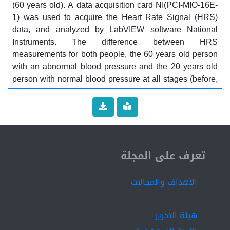
(60 years old). A data acquisition card NI(PCI-MIO-16E-
1) was used to acquire the Heart Rate Signal (HRS)
data, and analyzed by LabVIEW software National
Instruments. The difference between HRS
measurements for both people, the 60 years old person
with an abnormal blood pressure and the 20 years old
person with normal blood pressure at all stages (before,
during and after blood pressure measurement, the
measurement time depended on the time of
measurement of each person's blood pressure, i.e.
about a minute) indicates that the cross-correlation
were relatively weak during the post-measurement
ISSN 2519-9854
stage. This result can be due to the disorder of heart
تعرف على المجلة
palpitations immediately after the blood pressure
measurement process compared to the cross-
الأهداف والمجالات
correlation before the blood pressure measurement
process (at relax stage) which was relatively strong.
The values of fluctuation of HRS in terms of RMS were
هيئة التحرير
calculated for all stages, which gives a good indicator