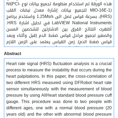
هذه الورقة تم استخدام منظومة تجميع بيانات نوع NI(PCI-
MIO-16E-1) لتجميع بيانات إشارة معدل نبضات القلب
(HRS)، بسرعة قياس تصل الى 1.25Ms/s واستخدم برنامج
LabVIEW National Instruments في تحليل اشارة HRS.
أظهرت النتائج الفرق بين الاشارتين للشخصين المسن
والصغير لجميع مراحل قياس ضغط الدم (قبل وأثناء وبعد
قياس ضغط الدم). زمن القياس يعتمد على الزمن اللازم
قياس ضغط الدم لكل شخص, أي حوالي دقيقة واحدة. من
Abstract
خلال تحليل الاشارتين(HRS), بينت النتائج أن معامل الارتباط
المتبادل بينهما كان ضعيفا نسبيا خلال مرحلة ما بعد
Heart rate signal (HRS) fluctuation analysis is a crucial
القياس, وذلك بسبب اضطراب خفقان القلب مباشرة بعد
process to measure the instability that occurs during the
عملية قياس ضغط الدم مقارنة بالارتباط المتبادل قبل
heart palpitations. In this paper, the cross-correlation of
عملية قياس ضغط الدم (مرحلة الاسترخاء) والتي كانت
two different HRS measured using DFRobot heart rate
قوية نسبيا. وفي هذه الدراسة ايضا تم حساب قيم تذبذب
sensor simultaneously with the measurement of blood
HRS بدلالة RMS لجميع المراحل، والذي من خلال هذه
pressure by using AllHeart standard blood pressure cuff
القيم يعطي مؤشرا جيدا لمدى خفقان القلب لكل مراحل
gauge. This procedure was done to two people with
القياس.
different ages, one with a normal blood pressure (20
years old) and the other with abnormal blood pressure