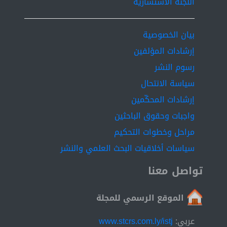
اللجنة الاستشارية
for the heart palpitations of each stage measurement for
two people
بيان الخصوصية
إرشادات المؤلفين
رسوم النشر
سياسة الانتحال
إرشادات المحكّمين
واجبات وحقوق الباحثين
مراحل وخطوات التحكيم
سياسات أخلاقيات البحث العلمي والنشر
تواصل معنا
الموقع الرسمي للمجلة
عربي:
www.stcrs.com.ly/istj