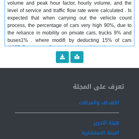
volume and peak hour factor, hourly volume, and the
level of service and traffic flow rate were calculated . Is
expected that when carrying out the vehicle count
process, the percentage of cars very high 90%, due to
the reliance in mobility on private cars, trucks 9% and
buses1% . where modifi by deducting 15% of cars
(1655 Passenger Cars), the value of the discount was
(248 Passenger Cars), and have considered that there
are small and medium buses that transport from Souq
Al-Khamis to Al-Khums ,assuming the average of
passengers ten . (248) divided by ten passengers as
ISSN 2519-9854
average, assuming that each bus transports Ten
تعرف على المجلة
passengers, which is equivalent to approximately 25
buses (15 small and 10 medium). and the level of
الأهداف والمجالات
service and service flow rate of were calculated and
compared with the existing situation that was
calculated. Analysis of the results indicated that the
هيئة التحرير
level of service after of modify had changed to better,
اللجنة الاستشارية
from D to C and the flow rate decreased, and this has a