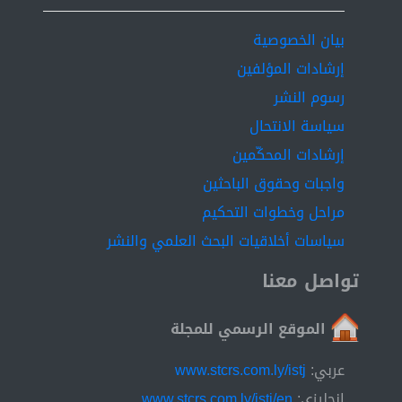
positive effect to alleviate traffic congestion.
بيان الخصوصية
إرشادات المؤلفين
رسوم النشر
سياسة الانتحال
إرشادات المحكّمين
واجبات وحقوق الباحثين
مراحل وخطوات التحكيم
سياسات أخلاقيات البحث العلمي والنشر
تواصل معنا
الموقع الرسمي للمجلة
عربي:
www.stcrs.com.ly/istj
إنجليزي:
www.stcrs.com.ly/istj/en