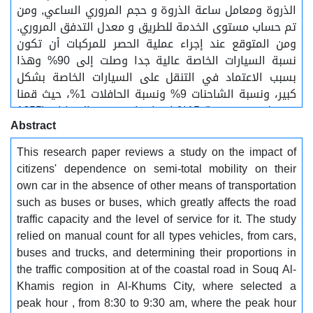
الذروة ومعامل ساعة الذروة و حجم المروري الساعي, ومن
تم حساب مستوى الخدمة للطريق و معدل التدفق المروري.
ومن المتوقع عند إجراء عملية الحصر للمركبات أن تكون
نسبة السيارات الخاصة عالية جدا وصلت إلى 90% وهذا
بسبب الاعتماد في التنقل على السيارات الخاصة بشكل
كبير، ونسبة الشاحنات 9% ونسبة الحافلات 1%، حيث قمنا
بتعديل بخصم نسبة 15% افتراضيا من عدد السيارات (1655
Abstract
سيارة خاصة) فكانت قيمة الخصم (248 سيارة خاصة)،
واعتبرنا أنه توجد حافلات صغيرة ومتوسطة تنقل الركاب من
This research paper reviews a study on the impact of
منطقة سوق الخميس إلى الخمس ومتوسط عدد الركاب
citizens' dependence on semi-total mobility on their
في الحافلة عشرة ركاب، قيمة (248) تقسم على عشرة
own car in the absence of other means of transportation
ركاب كمتوسط بافتراض أن كل حافلة تنقل عشرة ركاب، أي
such as buses or buses, which greatly affects the road
ما يعادل 25 حافلة تقريبا (15 صغيرة و10متوسطة)، ومن
traffic capacity and the level of service for it. The study
تم حساب مستوى الخدمة ومعدل التدفق المروري للطريق
relied on manual count for all types vehicles, from cars,
ومقارنته مع الوضع القائم الذي تم حسابه. تحليل النتائج
buses and trucks, and determining their proportions in
أشار إلى أن مستوى الخدمة بعد إجراء التعديل تغيرا إلى
the traffic composition at of the coastal road in Souq Al-
الأفضل، تغير من D إلى C ومعدل التدفق قد قل، وهذا له
Khamis region in Al-Khums City, where selected a
تأثير إيجابي على التخفيف من حدة الازدحام المروري.
peak hour , from 8:30 to 9:30 am, where the peak hour