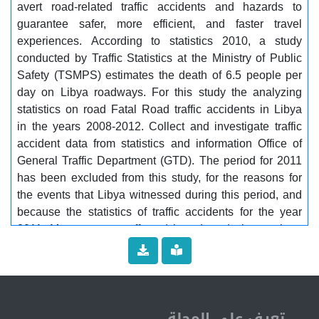
avert road-related traffic accidents and hazards to
عن حوادث المرور في ليبيا والتعرف على حالة السلامة
guarantee safer, more efficient, and faster travel
المرورية على الطرقات من المعلومات المتوفرة، والبحث عن
experiences. According to statistics 2010, a study
أسباب الحوادث، والتقليل من آثارها الاقتصادية لرفع
conducted by Traffic Statistics at the Ministry of Public
مستوى السلامة المرورية في ليبيا قدر الإمكان والهدف
Safety (TSMPS) estimates the death of 6.5 people per
من هذا هو الوصول إلى تصنيف حوادث المرور على الطرق؛
day on Libya roadways. For this study the analyzing
أسبابها، وأسس تحليل بيانات الحوادث المرورية، ومناقشة
statistics on road Fatal Road traffic accidents in Libya
تحليل البيانات الإحصائية المتعلقة بالحوادث المرورية في
in the years 2008-2012. Collect and investigate traffic
ليبيا. فقد تبين أن حوادث المركبات تتأثر بالعديد من أسباب
accident data from statistics and information Office of
الحوادث مثل تصميم الطرق، ومشاكل المركبات، والإدراك
General Traffic Department (GTD). The period for 2011
البشري، وأكثر. الكلمات المفتاحية: مميتة، حوادث مرورية،
has been excluded from this study, for the reasons for
بيانات إحصائية، عامل الحوادث
the events that Libya witnessed during this period, and
because the statistics of traffic accidents for the year
2011. Many reasons affected it and made its numbers
very low, due to the closure of most traffic sections in
the regions, traffic reduce, and the lack of vehicles on
public roads.The research followed the descriptive
analytical approach to the problem of road traffic
accidents in Libya, and the use of the scientific
تعرف على المجلة