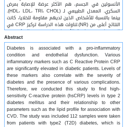
الأنسولين في الجسم، هم الأكثر عرضة للإصابة بمرض
السكري. المعدل الطبيعي لـ (HDL، LDL، TRI، CHOL).
بينما بالنسبة للأشخاص الذين لديهم مقاومة للخلايا، كانت
النتائج أعلى من (NR).تناولت هذه الدراسة تركيز CRP في
الدم وعلاقته بمقاومة الأنسولين لدى مرضى السكري من
Abstract
النوع الثاني. أظهرت النتائج الإحصائية أن تركيز CRP في
الدم لدى مرضى السكري مرتفع بشكل ملحوظ. في الختام،
Diabetes is associated with a pro-inflammatory
مرض السكري من النوع الثاني هو مرض نزفي حيث يزيد
condition and endothelial dysfunction. Various
ارتفاع السكر في الدم من إجهاد القص مما يساهم في
inflammatory markers such as C Reactive Protein CRP
التهاب وخلل في بطانة الأوعية الدموية. كان الغرض من
are significantly elevated in diabetic patients. Levels of
هذه الدراسة هو تحديد العلاقة بين بروتين سي التفاعلي
these markers also correlate with the severity of
ومستويات الجلوكوز التابع لمرضى السكري من النوع الثاني
diabetes and the presence of various complications.
الغير منضبط. الكلمات الدالة: بروتين سي التفاعلي عالي
Therefore, we conducted this study to find high-
الحساسية (hsCrp)، الدهون الثلاثية (Tri)، الدهون عالية
sensitivity C-reactive protein (hsCRP) levels in type 2
الكثافة (HDL)، الدهون منخفضة الكثافة (LDL)،
diabetes mellitus and their relationship to other
الكوليسترول (CHOL)، أمراض القلب والأوعية الدموية
parameters such as the lipid profile for association with
(CVD)، داء السكري (DM).
CVD. The study was included 112 samples were taken
from patients with type2 (T2D) diabetes, which is