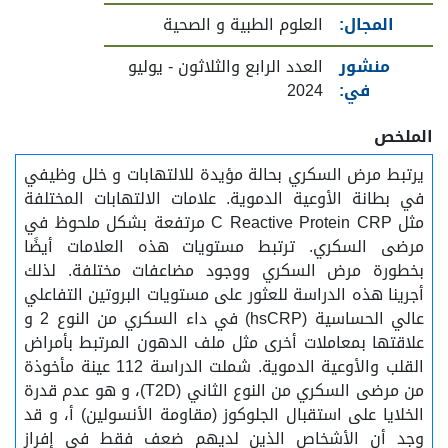
المجال:
العلوم الطبية و الصحية
منشور
العدد الرابع والثلاثون - يوليو
في:
2024
الملخص
يرتبط مرض السكري بحالة مؤيدة للالتهابات و خلل وظيفي
في بطانة الأوعية الدموية. علامات الالتهابات المختلفة
مثل C Reactive Protein CRP مرتفعة بشكل ملحوظ في
مرضى السكري. ترتبط مستويات هذه العلامات أيضًا
بخطورة مرض السكري ووجود مضاعفات مختلفة. لذلك
أجرينا هذه الدراسة للعثور على مستويات البروتين التفاعلي
عالي الحساسية (hsCRP) في داء السكري من النوع 2 و
علاقتها بمعاملات أخرى مثل ملف الدهون المرتبط بأمراض
القلب والأوعية الدموية. شملت الدراسة 112 عينة مأخوذة
من مرضى السكري من النوع الثاني (T2D)، و هو عدم قدرة
الخلايا على استقبال الجلوكوز (مقاومة الأنسولين) أ، و قد
وجد أن الأشخاص الذين لديهم ضعف فقط في إفراز