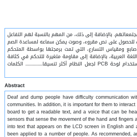
جتمعاتهم. بالإضافة إلى ذلك، من المهم بالنسبة لهم التفاعل
مع الآخرين من أجل عيش حياة طبيعية والحصول على وظائف. تهدف هذه الورقة إلى تصميم نظام مدمج باستخدام لوحة Arduino للحصول على نص مقروء، وصوت يمكن سماعه لمساعدة الصم
صابع ومقياس التسارع، التي تمت برمجتها بواسطة المتحكم
جليزية ويخرج أيضًا من الصوت المقابل باللغة العربية، بالإضافة إلى مقاومة متغيرة للتحكم في كثافة
الصوت؛ تم تطبيق هذا النظام على عدد من الأشخاص. كما نوصي ان يتم استخدم الذكاء الاصطناعي لتعزيز كفاءة النظام واستخدام لوحة PCB لجعل النظام أكثر تنسيقا.............. الكلمات
Abstract
Deaf and dump people have difficulty communication wit
communities. In addition, it is important for them to inter
board to get a readable text, and a voice that can be hea
sensors that sense the movement of the hand and fingers
into text that appears on the LCD screen in English and a
been applied to a number of people. As recommended, art