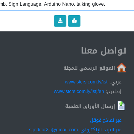
and dumb, Sign Language, Arduino Nano, talking glove.
تواصل معنا
الموقع الرسمي للمجلة
عربي:
www.stcrs.com.ly/istj
إنجليزي:
www.stcrs.com.ly/istj/en
إرسال الأوراق العلمية
عبر نماذج قوقل
عبر البريد الإلكتروني: stjeditor21@gmail.com