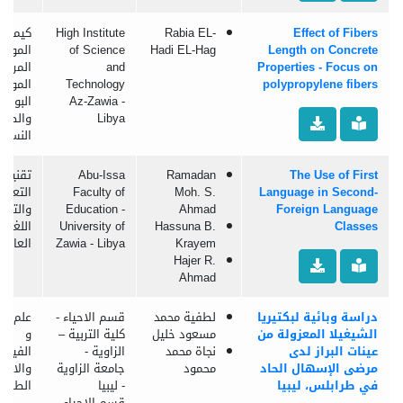
Effect of Fibers
Rabia EL-
High Institute
كيمياء،
Length on Concrete
Hadi EL-Hag
of Science
المواد
Properties - Focus on
and
المركبة
polypropylene fibers
Technology
المواد
Az-Zawia -
البوليم
Libya
والصنا
النسيج
The Use of First
Ramadan
Abu-Issa
تقنية
Language in Second-
Moh. S.
Faculty of
التعلم
Foreign Language
Ahmad
Education -
والتعلي
Classes
Hassuna B.
University of
اللغات
Krayem
Zawia - Libya
العالمي
Hajer R.
Ahmad
دراسة وبائية لبكتيريا
لطفية محمد
قسم الاحياء -
علم الب
الشيغيلا المعزولة من
مسعود خليل
كلية التربية –
و
عينات البراز لدى
نجاة محمد
الزاوية -
الفيرو
مرضى الإسهال الحاد
محمود
جامعة الزاوية
والاحيا
في طرابلس، ليبيا
- ليبيا
الطفيل
قسم الاحياء -