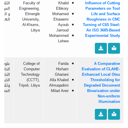
Influence of Cutting
Khalid
Faculty of
التقنيا
Parameters on Tool
Elbkory
Engineering,
الميكان
Life and Surface
Mohamed
Elmergib
و الموا
Roughness in CNC
Elrawemi
University,
الهندس
Al-Khums,
Ayoub
Turning of C65 Steel:
Libya
Jarroud
An ISO 3685-Based
Mohammed
Experimental Study
Lehew
A Comparative
Farida
College of
علوم
Evaluation of CLAHE-
Hisham
Computer
الحاسو
Enhanced Local Otsu
Ghariani
Technology
النظم
Thresholding for
Alla Khaled
(CCTT),
الخبيرة
Degraded Document
Almuqadimi
Tripoli, Libya
وتقنية
Binarization under
Milad Areir
المعلو
Non-uniform
Illumination