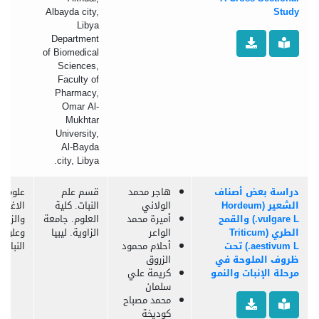
Albayda city,
Study
Libya
Department
of Biomedical
Sciences,
Faculty of
Pharmacy,
Omar Al-
Mukhtar
University,
Al-Bayda
city, Libya.
دراسة بعض أصناف
هاجر محمد
قسم علم
علوم
الشعير (Hordeum
الولاني
النبات. كلية
الاغذية
vulgare L.) والقمح
أميرة محمد
العلوم. جامعة
والزراع
الطري (Triticum
الواعر
الزاوية. ليبيا
وعلوم
aestivum L.) تحت
أحلام محمود
النبات
ظروف الملوحة في
الزروق
مرحلة الإنبات والنمو
كريمة علي
سلمان
محمد مصباح
كوديخة