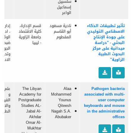
سلسبيل
إسماعيل
الواعر
تأثير تطبيقات الذكاء
نادية مسعود
قسم الإدارة،
إدارة ا
الاصطناعي التوليدي
أبو القاسم
كلية الاقتصاد
، ادارة
على جودة الإنتاج
المفطوم
جامعة الزاوية
الوقت،
البحثي - "دراسة
- ليبيا
ضبط
ميدانية على مركز
الجودة
البحوث الطبية
وتحليل
الزاوية"
الاداء
Pathogen bacteria
Alaa
The Libyan
علم الب
associated with multi-
Mohammed
Academy for
و
user computer
Younus
Postgraduate
الفيرو
keyboards and mouse
Qiteesh
Studies AL-
والاحيا
in the administrative
Nagah S.A.
Jabal Al-
الطفيل
Akhdar
Abubaker
offices
Omar Al-
Mukhtar