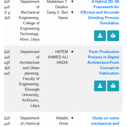
A Hybrid 2D–3D
Abdalslam T.
Department
التقنيا
Framework for
Darafon
of
الميكان
Efficient and Accurate
Tareg S. Ben
Mechanical
و الموا
Grinding Process
Naser
Engineering,
الهندس
College of
Simulation
Engineering
Technology,
Houn, Libya.
Form Production
HATEM
Department
التقنيا
Process in Digital
AHMED ALI
of
المدنية
Architecture:From
HADIA
Architecture
الإنشائ
Concept to
and Urban
الهند
Fabrication
planning,
المعما
Faculty of
Engineering,
Elmergib
University,
Al-Khums,
Libya.
Study on some
Abdalla
Department
التقنيا
mechanical and
Omar
of chemical
الميكان