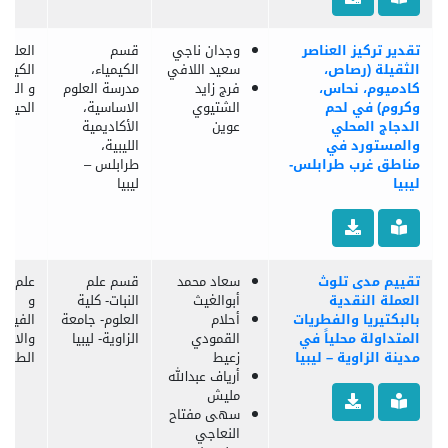
تقدير تركيز العناصر
وجدان ناجي
قسم
العلوم
الثقيلة (رصاص،
سعيد اللافي
الكيمياء،
الكيميا
كادميوم، نحاس،
فرج زايد
مدرسة العلوم
و الكيم
وكروم) في لحم
الشتيوي
الاساسية،
الحيوية
الدجاج المحلي
عوين
الأكاديمية
والمستورد في
الليبية،
مناطق غرب طرابلس-
طرابلس –
ليبيا
ليبيا
تقييم مدى تلوث
سعاد محمد
قسم علم
علم الب
العملة النقدية
أبوالغيث
النبات- كلية
و
بالبكتيريا والفطريات
أحلام
العلوم- جامعة
الفيرو
المتداولة محلياً في
القمودي
الزاوية- ليبيا
والاحيا
مدينة الزاوية – ليبيا
زعيط
الطفيل
أرياف عبدالله
مليش
سهى مفتاح
النعاجي