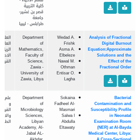
كلية التربية
قصر بن غشير-
جامعة
طرابلس - ليبيا
Analysis of Fractional
Wedad A.
Department
العلوم
Digital Burnout
Frishk
of
العامة:
Equation:Approximate
Asma A.
Mathematics,
الرياضي
Solutions and the
Elbeleze
Faculty of
الاحصا
Effect of the
Nawal M.
Science,
الفيزيا
Zawia -
Othman
Fractional Order
University of
Entisar O.
Zawia, Libya
Lagha
Bacterial
Sokaina
Department
علم الب
Contamination and
Fadheel Al-
of
و
Susceptibility Profile
Masmari
Microbiology
الفيرو
in Neonatal
Salwa I
Sciences,
والاحيا
Examination Room
Abdulla
Libyan
الطفيل
Academy, Al-
Eltawaty
(NER) at Al-Bayda
Jabal AL-
Medical Center, Libya:
Akhdar,
A Cross-Sectional