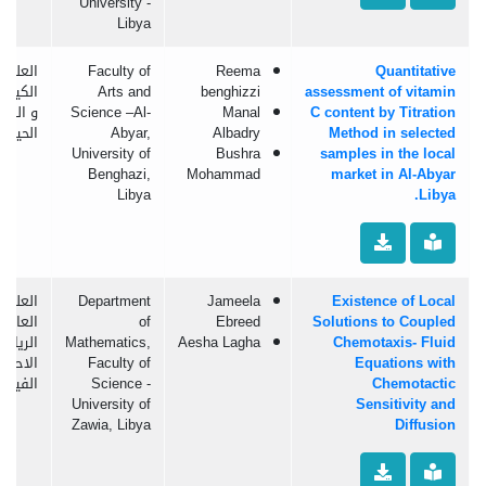
University -
Libya
Quantitative
Reema
Faculty of
العلوم
assessment of vitamin
benghizzi
Arts and
الكيميا
C content by Titration
Manal
Science –Al-
و الكيم
Method in selected
Albadry
Abyar,
الحيوية
University of
Bushra
samples in the local
Benghazi,
Mohammad
market in Al-Abyar
Libya
Libya.
Existence of Local
Jameela
Department
العلوم
Solutions to Coupled
Ebreed
of
العامة:
Chemotaxis- Fluid
Aesha Lagha
Mathematics,
الرياضي
Equations with
Faculty of
الاحصا
Chemotactic
Science -
الفيزيا
University of
Sensitivity and
Zawia, Libya
Diffusion