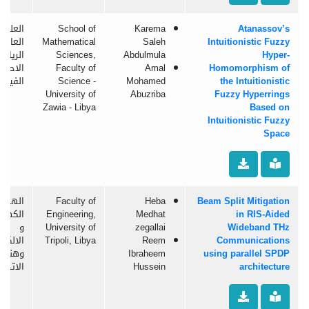
Atanassov’s
Karema
School of
العلوم
Intuitionistic Fuzzy
Saleh
Mathematical
العامة:
Hyper-
Abdulmula
Sciences,
الرياضي
Homomorphism of
Amal
Faculty of
الاحصا
the Intuitionistic
Mohamed
Science -
الفيزيا
University of
Abuzriba
Fuzzy Hyperrings
Zawia - Libya
Based on
Intuitionistic Fuzzy
Space
Beam Split Mitigation
Heba
Faculty of
الهند
in RIS-Aided
Medhat
Engineering,
الكهربا
Wideband THz
zegallai
University of
و
Communications
Reem
Tripoli, Libya
الالكتر
using parallel SPDP
Ibraheem
وهندس
architecture
Hussein
الاتصال