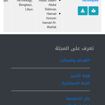
Techniques
Abdul Salam
Technology,
المعلو
Benghazi,
Abdul
Libya
Rahman
Hamad
hossen
hamad Al-
Warfali
ISSN 2519-9854
تعرف على المجلة
الأهداف والمجالات
هيئة التحرير
اللجنة الاستشارية
بيان الخصوصية