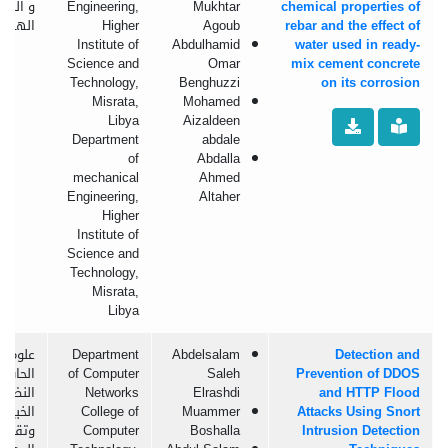
chemical properties of
Mukhtar
Engineering,
و الموا
rebar and the effect of
Agoub
Higher
الهندس
Institute of
Abdulhamid
water used in ready-
Science and
Omar
mix cement concrete
Technology,
Benghuzzi
on its corrosion
Misrata,
Mohamed
Libya
Aizaldeen
Department
abdale
of
Abdalla
mechanical
Ahmed
Engineering,
Altaher
Higher
Institute of
Science and
Technology,
Misrata,
Libya
Detection and
Abdelsalam
Department
علوم
Prevention of DDOS
Saleh
of Computer
الحاسو
and HTTP Flood
Elrashdi
Networks
النظم
Attacks Using Snort
Muammer
College of
الخبيرة
Intrusion Detection
Boshalla
Computer
وتقنية