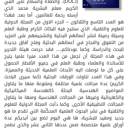
(DOLJ)، والصلاة والسلام على النبي
الكريم معلم البشرية محمد الذي
أرسله رحمة للعالمين. أما بعد. فهذا
هو العدد التاسع والثلاثون – الجزء الاول من المجلة الدولية
للعلوم والتقنية، الذي سنتيح فيه للبحّاث الكرام وطلبة العلم
وسيلة رصينة لنشر أعمالهم البحثية ولتشجيعهم على المزيد
من التفوق والنجاح في أعمالهم البحثية وفتح أفاق جديدة
للبحث والدراسة. وكما عودناكم،.... فقد حرصت هيئة التحرير
في هذه المجلة أن تجعل من هذا العدد منبرا علميا يتيح
للأساتذة والعلماء وطلبة العلم في جميع الأقطار الحصول
على كل ما توصلت اليه الأبحاث العلمية الحديثة والمميزة.
وفي هذا العدد تناولت الورقات البحثية (كما سيرى الباحث
الكريم) عدة مجالات علمية مختلفة ومتنوعة منها ما يتناول
المواضيع الهندسية البحثة كالهندسة الميكانيكية
والكهربائية وغيرها من المجالات الهندسية ومنها ما يتناول
المجالات التطبيقية الأخرى. وكما دأبت المجلة الدولية للعلوم
والتقنية في نشر البحوث العلمية المحكّمة التي تقدم ما هو
جديد ومفيد للبشرية، ها هي اليوم تضع بين أيديكم عدة
أوراق علمية متخصصة ضمن عددها الثاني عشر والذي نطمح