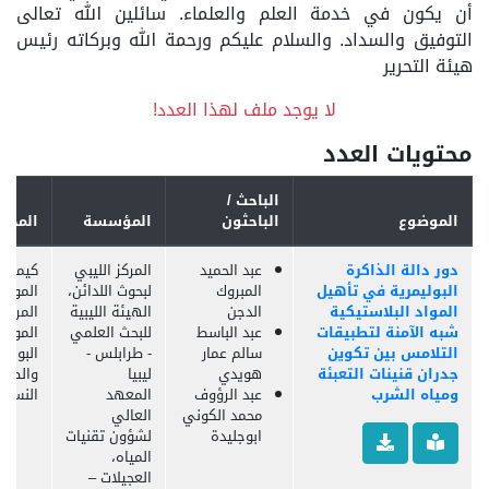
أن يكون في خدمة العلم والعلماء. سائلين الله تعالى
التوفيق والسداد. والسلام عليكم ورحمة الله وبركاته رئيس
هيئة التحرير
لا يوجد ملف لهذا العدد!
محتويات العدد
الباحث /
الموضوع
الباحثون
المؤسسة
المجال
دور دالة الذاكرة
عبد الحميد
المركز الليبي
كيمياء،
البوليمرية في تأهيل
المبروك
لبحوث اللدائن،
المواد
المواد البلاستيكية
الدجن
الهيئة الليبية
المركبة
شبه الآمنة لتطبيقات
عبد الباسط
للبحث العلمي
المواد
التلامس بين تكوين
سالم عمار
- طرابلس -
البوليم
جدران قنينات التعبئة
هويدي
ليبيا
والصنا
ومياه الشرب
عبد الرؤوف
المعهد
النسيج
محمد الكوني
العالي
ابوجليدة
لشؤون تقنيات
المياه،
العجيلات –