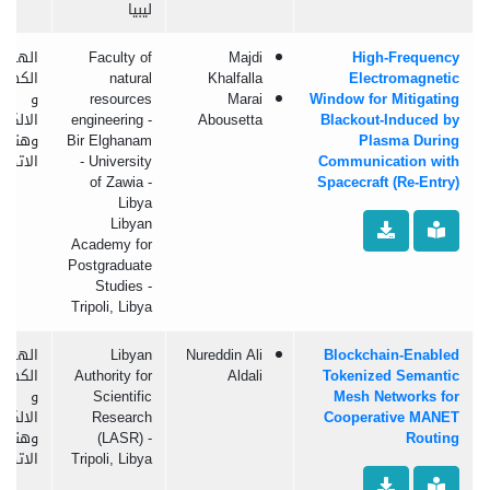
ليبيا
High-Frequency
Majdi
Faculty of
الهند
Electromagnetic
Khalfalla
natural
الكهربا
Window for Mitigating
Marai
resources
و
Blackout-Induced by
Abousetta
engineering -
الالكتر
Plasma During
Bir Elghanam
وهندس
Communication with
- University
الاتصال
of Zawia -
Spacecraft (Re-Entry)
Libya
Libyan
Academy for
Postgraduate
Studies -
Tripoli, Libya
Blockchain-Enabled
Nureddin Ali
Libyan
الهند
Tokenized Semantic
Aldali
Authority for
الكهربا
Mesh Networks for
Scientific
و
Cooperative MANET
Research
الالكتر
Routing
(LASR) -
وهندس
Tripoli, Libya
الاتصال