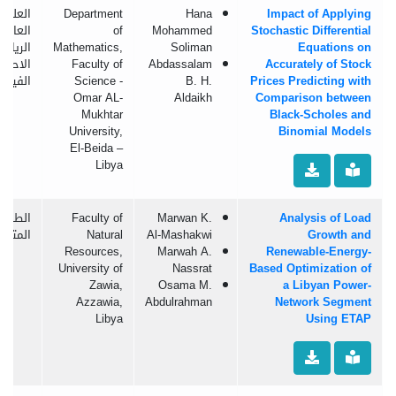
Impact of Applying
Hana
Department
العلوم
Stochastic Differential
Mohammed
of
العامة:
Equations on
Soliman
Mathematics,
الرياضي
Accurately of Stock
Abdassalam
Faculty of
الاحصا
Prices Predicting with
B. H.
Science -
الفيزيا
Omar AL-
Aldaikh
Comparison between
Mukhtar
Black-Scholes and
University,
Binomial Models
El-Beida –
Libya
Analysis of Load
Marwan K.
Faculty of
الطاقا
Growth and
Al-Mashakwi
Natural
المتجد
Resources,
Marwah A.
Renewable-Energy-
University of
Nassrat
Based Optimization of
Zawia,
Osama M.
a Libyan Power-
Azzawia,
Abdulrahman
Network Segment
Libya
Using ETAP