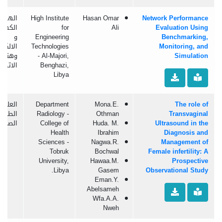
Network Performance
Hasan Omar
High Institute
الهند
Evaluation Using
Ali
for
الكهربا
Benchmarking,
Engineering
و
Monitoring, and
Technologies
الالكتر
Simulation
- Al-Majori,
وهندس
Benghazi,
الاتصال
Libya
The role of
Mona.E.
Department
العلوم
Transvaginal
Othman
Radiology -
الطبية
Ultrasound in the
Huda. M.
College of
الصحية
Health
Ibrahim
Diagnosis and
Sciences -
Nagwa.R.
Management of
Tobruk
Bochwal
Female infertility: A
University,
Hawaa.M.
Prospective
Libya.
Gasem
Observational Study
Eman.Y.
Abelsameh
Wfa.A.A.
Nweh