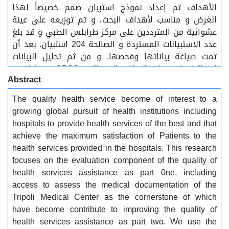
الأهداف تم إعداد نموذج استبيان صمم خصيصاً لهذا
الغرض و مناسب لأهداف البحث، و تم توزيعه على عينة
عشوائية من المترددين على مركز طرابلس الطبي و قد بلغ
عدد الاستبيانات المستردة و الصالحة 204 استبيان. بعد أن
تمت صياغة بياناتها وفحصها. و من ثم تحليل البيانات
إحصائيا باستخدام النظام الإحصائي SPSS. و أظهرت
Abstract
النتائج المستخلصة من إجابة المترددين أن مستوى رضا
المترددين على مركز طرابلس الطبي على جودة الخدمات
The quality health service become of interest to a
الصحية المساعدة يتراوح بين القبول و عدم القبول. و
growing global pursuit of health institutions including
أظهرت النتائج أيضاً أنه يوجد فعلاً قسم متخصص بالتوثيق
hospitals to provide health services of the best and that
و الإحصاء الطبي و لكن وظيفته الرئيسية الإحصاءات
achieve the maximum satisfaction of Patients to the
السنوية للمترددين على المركز، على الرغم من محاولات
health services provided in the hospitals. This research
إنشاء قسم متخصص بالسجلات الطبية سواء كان تقليدي أو
focuses on the evaluation component of the quality of
باستخدام الحاسوب، و أغلب العاملين بالقسم تخصصاتهم
health services assistance as part 0ne, including
بعيدة عن الأرشفة الطبية، لهذا تم اقتراح استحداث
access to assess the medical documentation of the
منظومة خاصة بالسجلات الطبية للتحسين من جودة الخدمات
Tripoli Medical Center as the cornerstone of which
الصحية المساعدة المقدمة و التقليل من شكاوي
have become contribute to improving the quality of
المترددين على المستشفيات الليبية العامة.
health services assistance as part two. We use the