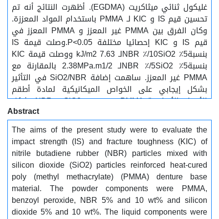
غليكول ثنائي ميثاكريت (EGDMA). أظهرت النتائج أنه تم
تحسين قيم IS و KIC لـ PMMA باستخدام المواد المعززة.
وكان الفرق بين PMMA غير المعزز و PMMA المعزز في
قيم IS و KIC إحصائيا مختلفة P<0.05.وصلت قيمة IS
بنسبةNBR ٪/10SiO2 ٪5لـ 7.63 kJ/m2 ووصلت قيمة KIC
بنسبةNBR ٪/5SiO2 ٪5لـ 2.38MPa.m1/2 بالمقارنة مع
PMMA غير المعزز. ساهمت إضافة SiO2/NBR في التأثير
بشكل إيجابي على الخواص الميكانيكية لمادة أطقم
الأسنان الأساسية PMMA عند توزيع SiO2 و NBR بشكل
Abstract
متجانس فيها. ولهذا، فإن المادة الأساسية لأطقم
الأسنان PMMA المعززة بجزيئات NBR الممزوجة بـ SiO2
The aims of the present study were to evaluate the
مناسبة بشكل مثالي لتطبيقات طب الأسنان.
impact strength (IS) and fracture toughness (KIC) of
nitrile butadiene rubber (NBR) particles mixed with
silicon dioxide (SiO2) particles reinforced heat-cured
poly (methyl methacrylate) (PMMA) denture base
material. The powder components were PMMA,
benzoyl peroxide, NBR 5% and 10 wt% and silicon
dioxide 5% and 10 wt%. The liquid components were