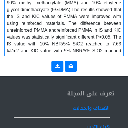
90% methyl methacrylate (MMA) and 10% ethylene
glycol dimethacryate (EGDMA).The results showed that
the IS and KIC values of PMMA were improved with
using reinforced materials. The difference between
unreinforced PMMA andreinforced PMMA in IS and KIC
values was statistically significant different P<0.05. The
IS value with 10% NBR/5% SiO2 reached to 7.63
kJ/m2 and KIC value with 5% NBR/5% SiO2 reached
to 2.38 MPa.m1/2 when compared with unreinforced
PMMA. The addition of SiO2/NBR had contributed
positively effect on the mechanical properties of PMMA
denture base material when SiO2 and NBR were
homogeneously distributed in PMMA. However, PMMA
ISSN 2519-9854
denture base reinforced by NBR particles mixed with
تعرف على المجلة
silicon dioxide are ideally suited for dentistry
applications.
الأهداف والمجالات
هيئة التحرير