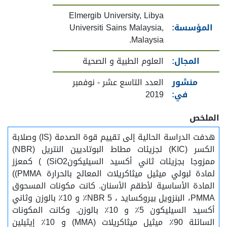
Elmergib University, Libya
المؤسسة:
Universiti Sains Malaysia,
Malaysia.
المجال:
العلوم الطبية و الصحية
منشور
العدد التاسع عشر - نوفمبر
في:
2019
الملخص
هدفت الدراسة الحالية إلى تقييم قوة الصدمة (IS) وصلابة
الكسر (KIC) لجزيئات مطاط البوتاديين النتريل (NBR)
ممزوجا بجزيئات ثاني أكسيد السيليكونSiO2) ) كمعزز
لمادة لبولي ميثيل ميثاكريلات المعالج بالحرارة PMMA))
المادة الأساسية لأطقم الأسنان. كانت مكونات المسحوق
PMMA، البنزويل بيروكسايد ، 5 NBR٪ و 10٪ بالوزن وثاني
أكسيد السيليكون 5٪ و 10٪ بالوزن. وكانت المكونات
السائلة 90٪ ميثيل ميثاكريلات (MMA) و 10٪ إيثيلين