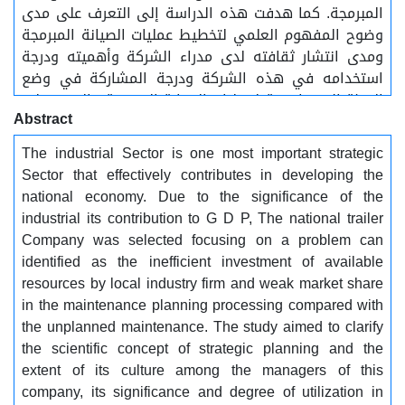
المبرمجة. كما هدفت هذه الدراسة إلى التعرف على مدى
وضوح المفهوم العلمي لتخطيط عمليات الصيانة المبرمجة
ومدى انتشار ثقافته لدى مدراء الشركة وأهميته ودرجة
استخدامه في هذه الشركة ودرجة المشاركة في وضع
الخطة الاستراتيجية لعمليات الصيانة المبرمجة والقدرة على
Abstract
التكيف مع المتغيرات البيئية الداخلية والخارجية التي تؤخذ
في الاعتبار عند وضع هذه الخطط. ولتحقيق أهداف
The industrial Sector is one most important strategic
الدراسة تم اعتماد المنهج التحليلي ألاستنتاجي وجمع
Sector that effectively contributes in developing the
البيانات الأولية المتوفرة بالشركة محل الدراسة، فقد تم
national economy. Due to the significance of the
إعداد جداول اقتصادية لدراسة علاقة تأثير التوقفات غير
industrial its contribution to G D P, The national trailer
المبرمجة على الكفاءة الانتاجية باعتماد الدراسة على
Company was selected focusing on a problem can
جانبين نظري وعملي تطبيقي. وقد تم تغطية موضوع
identified as the inefficient investment of available
الدراسة بالاعتماد على المراجع العلمية من كتب ودوريات
resources by local industry firm and weak market share
وبعض التقارير والدراسات بموضوع البحث، وكذلك تجميع
in the maintenance planning processing compared with
البيانات المتوفرة بالشركة، وتحليل البيانات والمؤشرات
the unplanned maintenance. The study aimed to clarify
لساعات التوقف غير المبرمجة.
the scientific concept of strategic planning and the
extent of its culture among the managers of this
company, its significance and degree of utilization in