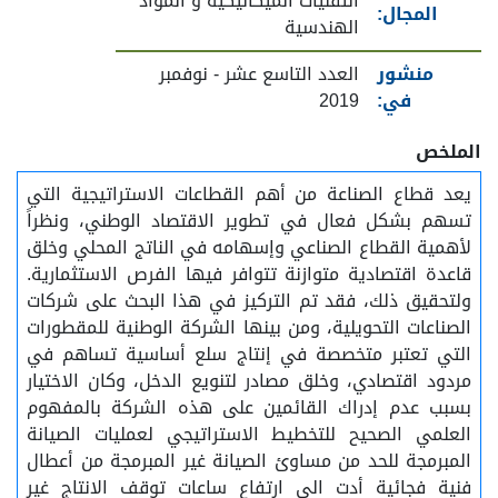
التقنيات الميكانيكية و المواد
المجال:
الهندسية
منشور
العدد التاسع عشر - نوفمبر
في:
2019
الملخص
يعد قطاع الصناعة من أهم القطاعات الاستراتيجية التي
تسهم بشكل فعال في تطوير الاقتصاد الوطني، ونظراً
لأهمية القطاع الصناعي وإسهامه في الناتج المحلي وخلق
قاعدة اقتصادية متوازنة تتوافر فيها الفرص الاستثمارية.
ولتحقيق ذلك، فقد تم التركيز في هذا البحث على شركات
الصناعات التحويلية، ومن بينها الشركة الوطنية للمقطورات
التي تعتبر متخصصة في إنتاج سلع أساسية تساهم في
مردود اقتصادي، وخلق مصادر لتنويع الدخل، وكان الاختيار
بسبب عدم إدراك القائمين على هذه الشركة بالمفهوم
العلمي الصحيح للتخطيط الاستراتيجي لعمليات الصيانة
المبرمجة للحد من مساوئ الصيانة غير المبرمجة من أعطال
فنية فجائية أدت الى ارتفاع ساعات توقف الانتاج غير