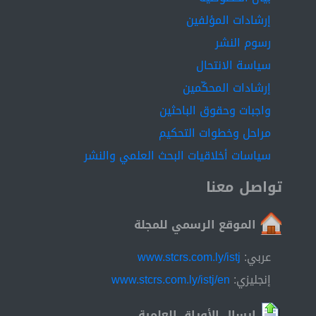
processing, due to the discretionary budget for planning
إرشادات المؤلفين
and controlling direct and indirect costs.
رسوم النشر
سياسة الانتحال
إرشادات المحكّمين
واجبات وحقوق الباحثين
مراحل وخطوات التحكيم
سياسات أخلاقيات البحث العلمي والنشر
تواصل معنا
الموقع الرسمي للمجلة
عربي:
www.stcrs.com.ly/istj
إنجليزي:
www.stcrs.com.ly/istj/en
إرسال الأوراق العلمية