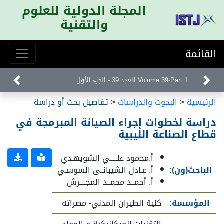
المجلة الدولية للعلوم
والتقنية
القائمة
Volume 39-Part 1 العدد 39 - الجزء الأول
الرئيسية
<
البحوث والدراسات
<
تفاصيل بحث أو دراسة
دراسة لخطوات إجراء الصيانة المبرمجة في
قطاع الصناعة الليبية
أ.محمود علـــــي الشويهـدي
الباحث(ون):
أ. عـادل الشيبانــى السوسـي
أ. أحمــد محمــد المجــــرش
المؤسسة:
كلية الطيران المدني- مصراته