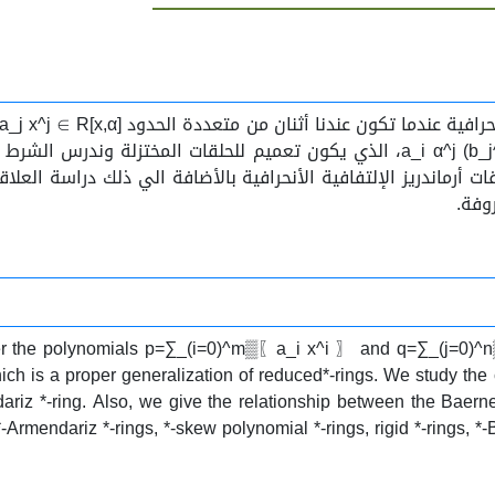
p(x)q^* (x)= 0، فأن a_i α^j (b_j )= 0 لكل i،j وتتبعها a_i α^j (b_j^* )= 0، الذي يكو
أرماندريز الإلتفافية الأنحرافية بالأضافة الي ذلك دراسة العلاقة
وفة.
er the polynomials p=∑_(i=0)^m▒〖a_i x^i 〗 and q=∑_(j=0)^n▒a_j
, which is a proper generalization of reduced*-rings. We study th
riz *-ring. Also, we give the relationship between the Baerness
endariz *-rings, *-skew polynomial *-rings, rigid *-rings, *-B