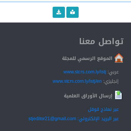
تواصل معنا
الموقع الرسمي للمجلة
عربي:
www.stcrs.com.ly/istj
إنجليزي:
www.stcrs.com.ly/istj/en
إرسال الأوراق العلمية
عبر نماذج قوقل
عبر البريد الإلكتروني: stjeditor21@gmail.com