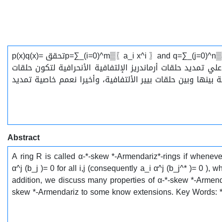
الحلقات الإلتفافية تسمي تمديد حلقات أرماندريز الإلتفافية الأنحرافية عندما تكون عندنا أثنان من متعددة الحدود p=∑_(i=0)^m▒〖a_i x^i 〗and q=∑_(j=0)^n▒a_j x^j ∈ R[x,α]تحقق p(x)q(x)=
ن تعميم للحلقات المختزلة وندرس الشرط علي تمديد حلقات أرماندريز الإلتفافية الأنحرافية لتكون حلقات
 بينها وبين حلقات بيير الألتفافية، وأخيرا نعمم خاصية تمديد
Abstract
A ring R is called α-*-skew *-Armendariz*-rings if whenev
α^j (b_j )= 0 for all i,j (consequently a_i α^j (b_j^* )= 0 )
addition, we discuss many properties of α-*-skew *-Armenda
skew *-Armendariz to some know extensions. Key Words: *-Arm