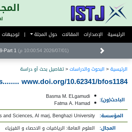
المجل
al
الرئيسية
الإصدارات
المقالات
حول المجلة
|
توجيهات ا
(2026/07/01 10:00:54 م)
Volume 39-Part 1 ا
الرئيسية
<
البحوث والدراسات
<
تفاصيل بحث أو دراسة
........ www.doi.org/10.62341/bfos1184
Basma M. ELgamudi
الباحث(ون):
Fatma A. Hamad
المؤسسة:
s and Sciences, Al marj, Benghazi University
المجال:
العلوم العامة: الرياضيات و الاحصاء و الفيزياء