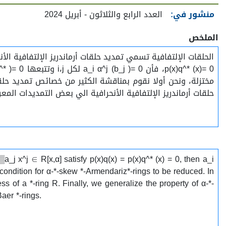
منشور في:
العدد الرابع والثلاثون - أبريل 2024
الملخص
مختزلة، ونحن أولا نقوم بمناقشة الكثير من خصائص تمديد حلقات 
حلقات أرماندريز الإلتفافية الأنحرافية الي بعض التمديدات المعر
 x^j ∈ R[x,α] satisfy p(x)q(x) = p(x)q^* (x) = 0, then a_i
e condition for α-*-skew *-Armendariz*-rings to be reduced. In
 of a *-ring R. Finally, we generalize the property of α-*-
aer *-rings.