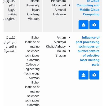
of Cloud
Elshamam
Islamic
الحاسوب و
Computing and
Mohamed
University
النظم
Mobile Cloud
Almahdi
Libyan
الخبيرة
Computing
Eshtawie
Academy
وتقنية
Misurata
المعلومات
Influence of
Akram
Higher
التقنيات
post processing
Alqurayd
institute of
الميكانيكية
techniques on
Khalid Alrbaey
marine
و المواد
surface texture
Mousa
sciences
الهندسية
techniques
Shagan
of selective
Sabratha
laser melting
College of
parts
Engineering
Technology
– Surman
Higher
institute of
marine
sciences
techniques
Sabratha