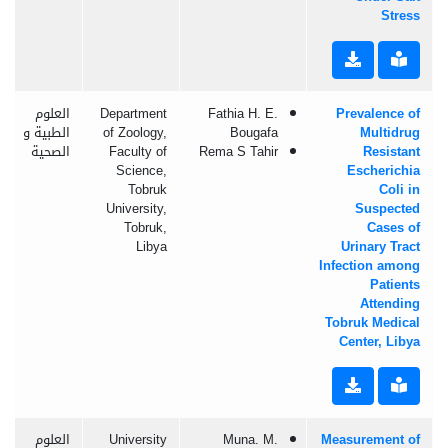
Stress
Prevalence of
Fathia H. E.
Department
العلوم
Multidrug
Bougafa
of Zoology,
الطبية و
Resistant
Rema S Tahir
Faculty of
الصحية
Science,
Escherichia
Tobruk
Coli in
University,
Suspected
Tobruk,
Cases of
Libya
Urinary Tract
Infection among
Patients
Attending
Tobruk Medical
Center, Libya
Measurement of
Muna. M.
University
العلوم