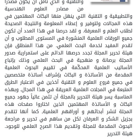
والتقنية و الذي نأمل ان يكون مصدرا
من مصادر العلوم الهندسية
والتطبيقية و التقنية التي ينهل منها البحّاث المهتمين في
هذه المجالات ولتوفير و إعطاء المعلومة والنتيجة الصحيحة
لطلاب العلم و المعرفة. و لقد حرصنا في هذا العدد أن تكون
جميع الورقات العلمية المنشورة في المستوى المطلوب و أن
تقدم المفيد لخدمة البحث العلمي. من هذا المنطلق فإن
هيئة تحرير المجلة تجدد حرصها الدائم على استمرارية صدور
المجلة برصانة و منهجية في البحث العلمي وذلك بإتباع
الأساليب العلمية المحكّمة في تقييم البحوث العلمية
المقدمة من الأساتذة و البحّاث بإشراف أساتذة متخصصين
في جميع فروع العلوم و التقنية آخذين في الاعتبار الطرق
المتبعة في المجلات العلمية العريقة في هذا المجال. وبهذه
المناسبة يسر هيئة التحرير بالمجلة أن تثمن عالياً جهود جميع
البحّاث و الأساتذة المهتمين الذين اختاروا صفحات هذه
المجلة لنشر أبحاثهم و أوراقهم العلمية, كما أنها تتقدم
بجزيل الشكر و العرفان لكل من ساهم في تحرير و مراجعة
البحوث المقدمة للمجلة وتقديم هذا الصرح العلمي للوجود.
هيئة التحرير