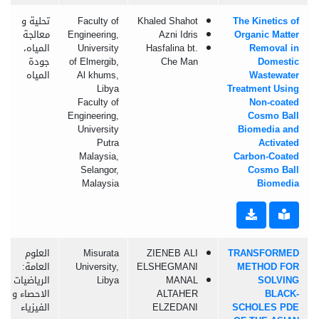
The Kinetics of
Khaled Shahot
Faculty of
تحلية و
Organic Matter
Azni Idris
Engineering,
معالجة
Removal in
Hasfalina bt.
University
المياه،
Domestic
Che Man
of Elmergib,
جودة
Wastewater
Al khums,
المياه
Libya
Treatment Using
Faculty of
Non-coated
Engineering,
Cosmo Ball
University
Biomedia and
Putra
Activated
Malaysia,
Carbon-Coated
Selangor,
Cosmo Ball
Malaysia
Biomedia
TRANSFORMED
ZIENEB ALI
Misurata
العلوم
METHOD FOR
ELSHEGMANI
University,
العامة:
SOLVING
MANAL
Libya
الرياضيات و
BLACK-
ALTAHER
الاحصاء و
SCHOLES PDE
ELZEDANI
الفيزياء