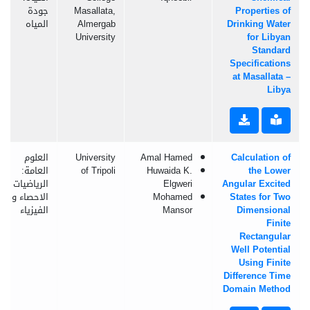
Properties of
Masallata,
جودة
Drinking Water
Almergab
المياه
University
for Libyan
Standard
Specifications
at Masallata –
Libya
Calculation of
Amal Hamed
University
العلوم
the Lower
Huwaida K.
of Tripoli
العامة:
Angular Excited
Elgweri
الرياضيات و
States for Two
Mohamed
الاحصاء و
Dimensional
Mansor
الفيزياء
Finite
Rectangular
Well Potential
Using Finite
Difference Time
Domain Method