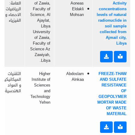
Activity
Aoneas
of Zawia,
العامة:
concentrations
Eldakli
Faculty of
الرياضيات و
levels of natural
Mohsan
Science, Al
الاحصاء و
radionuclide in
Ajaylat,
الفيزياء
Libya
soil sample
University
collected from
of Zawia,
Ajmail city,
Faculty of
Libya
Science Az
Zawiyah,
Libya.
FREEZE-THAW
Abdoslam
Higher
التقنيات
AND SULFATE
Alnkaa
Institute of
الميكانيكية
RESISTANCE
Sciences
و المواد
OF
and
الهندسية
Technology
GEOPOLYMER
Yefren
MORTAR MADE
OF WASTE
MATERIAL