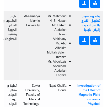
بناء وتصميم
Mr. Mahmoud
Al-asmarya
علوم
تطبيق التبرع
H. S. Hasan
Islamic
الحاسوب و
بالدم لمدينة
Mr. Hatem
University
النظم
زليتن بليبيا
Abdullah
الخبيرة
Hasan
وتقنية
Alziriqany
المعلومات
Mr. Abd
Alhakim
Muftah Salem
Ibrahim
Mr. Abdulaziz
Abdulhadi
Abdullah
Esghire
Investigation of
Najat Khalifa
Zawia
تحلية و
the Effect of
Boufa
University,
معالجة
Magnetic Field
Faculty of
المياه،
on some
Medical
جودة
Physical
Technology,
المياه