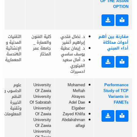
OF THE ASIAN
OPTION
مقارنة بين أهم
د. نضال فتحي
كلية الفنون
التقنيات
أدوات محاكاة
إبراهيم أغفير
والعمارة _
المدنية و
أداء المبني
د. إيمان عطية
جامعة عمر
الإنشائية و
يوسف ساسي
المختار
الهندسة
د. أمال سعيد
المعمارية
الفيتوري
احسيرات
Performance
Mohamed
University
علوم
Study of TCP
Meftah
Of Zawia
الحاسوب و
Variants in
Alrayes
University
النظم
FANETs
Adel Dae
Of Sabratah
الخبيرة
Elgaber
University
وتقنية
Zayed Khlifa
Of Zawia
المعلومات
University
Abdalrahman
Of Zawia
alfagi
University