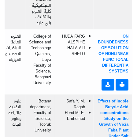
الميكانيكية ,
كلية العلوم
والتقنية -
بني وليد
ON
HUDA FARG
College of
العلوم
BOUNDEDNESS
ALSPIHE
Science and
العامة:
OF SOLUTION
HALA ALI
Technology
الرياضيات و
OF NONLINEAR
SHELO
Qaminis,
الاحصاء و
FUNCTIONAL
Libya
الفيزياء
Faculty of
DIFFERENTIA
Science,
SYSTEMS
Benghazi
University
Effects of Indole
Safa Y. M.
Botany
علوم
Butyric Acid
Ragab
department,
الاغذية
concentrations
Hend M. E.
Faculty of
والزراعة
Study on the
Emhemed
Science,
وعلوم
Growth of Vicia
Tobruk
النبات
Univesity
Faba Plant
Under Salt