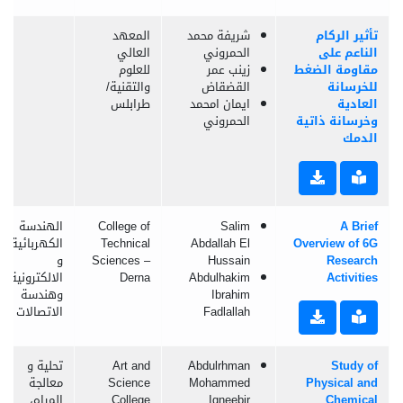
تأثير الركام
شريفة محمد
المعهد
الناعم على
الحمروني
العالي
مقاومة الضغط
زينب عمر
للعلوم
للخرسانة
القضقاض
والتقنية/
العادية
ايمان امحمد
طرابلس
وخرسانة ذاتية
الحمروني
الدمك
A Brief
Salim
College of
الهندسة
Overview of 6G
Abdallah El
Technical
الكهربائية
Research
Hussain
Sciences –
و
Activities
Abdulhakim
Derna
الالكترونية
Ibrahim
وهندسة
Fadlallah
الاتصالات
Study of
Abdulrhman
Art and
تحلية و
Physical and
Mohammed
Science
معالجة
Chemical
Iqneebir
College
المياه،