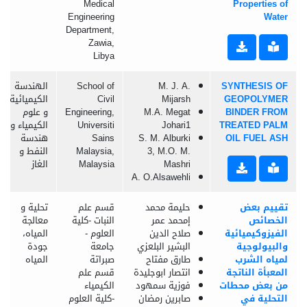
Medical
Properties of
Engineering
Water
Department,
Zawia,
Libya
SYNTHESIS OF
M. J. A.
School of
الهندسة
GEOPOLYMER
Mijarsh
Civil
الكيميائية
BINDER FROM
M.A. Megat
Engineering,
و علوم
TREATED PALM
Johari1
Universiti
الكيمياء و
OIL FUEL ASH
S. M. Alburki
Sains
هندسة
3, M.O. M.
Malaysia,
النفط و
Mashri
Malaysia
الغاز
A. O.Alsawehli
تقييم بعض
حليمة محمد
قسم علم
تحلية و
الخصائص
إمحمد عمر
النبات -كلية
معالجة
الفيزوكيميائية
صلاح الدين
العلوم -
المياه،
والبيولوجية
البشير البلعزي
جامعة
جودة
لمياه الشرب
طارق مفتاح
صبراتة
المياه
المعبأة الناتجة
انتصار ابوجليدة
قسم علم
من بعض محطات
فوزية سمهود
الكيمياء
التحلية في
صابرين رمضان
-كلية العلوم