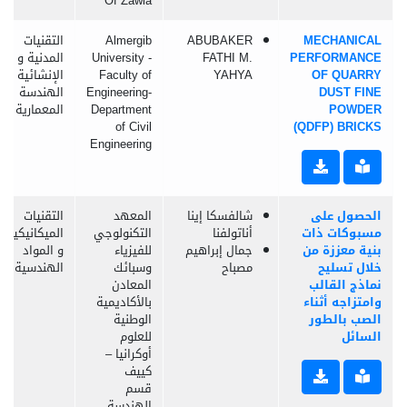
Of Zawia
MECHANICAL
ABUBAKER
Almergib
التقنيات
PERFORMANCE
FATHI M.
University -
المدنية و
OF QUARRY
YAHYA
Faculty of
الإنشائية و
DUST FINE
Engineering-
الهندسة
POWDER
Department
المعمارية
of Civil
(QDFP) BRICKS
Engineering
الحصول على
شالفسكا إينا
المعهد
التقنيات
مسبوكات ذات
أناتولفنا
التكنولوجي
الميكانيكية
بنية معززة من
جمال إبراهيم
للفيزياء
و المواد
خلال تسليح
مصباح
وسبائك
الهندسية
نماذج القالب
المعادن
وامتزاجه أثناء
بالأكاديمية
الصب بالطور
الوطنية
السائل
للعلوم
أوكرانيا –
كييف
قسم
الهندسة